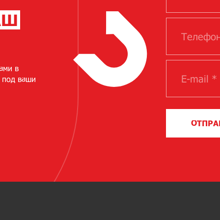
АШ
ами в
 под ваши
ОТПРА