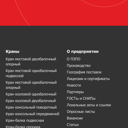
Краны
О предприятии
Кран мостовой двухбалочный
О ПЗПО
опорный
Производство
Кран мостовой однобалочный
География поставок
подвесной
Лицензии и сертификаты
Кран мостовой однобалочный
Новости
опорный
Партнеры
Кран козловой однобалочный
ГОСТы и СНИПы
Кран козловой двухбалочный
Локальные акты и ссылки
Кран консольный поворотный
Опросные листы
Кран консольный передвижной
Вакансии
Кран-балка подвесная
Статьи
Кран-балка опорная