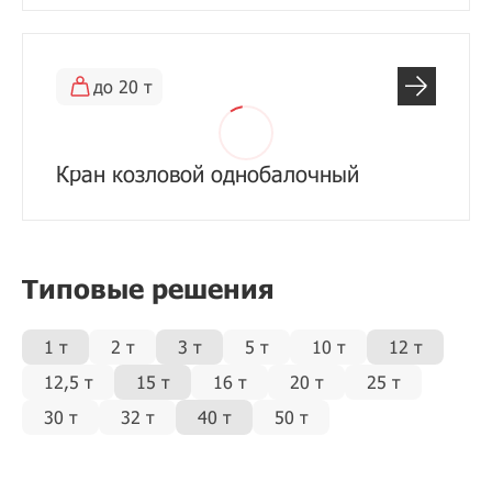
до 20 т
Кран козловой однобалочный
Типовые решения
1 т
2 т
3 т
5 т
10 т
12 т
12,5 т
15 т
16 т
20 т
25 т
30 т
32 т
40 т
50 т