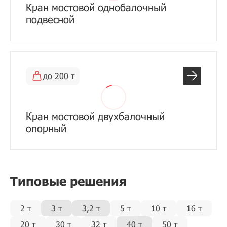
Кран мостовой однобалочный
подвесной
до 200 т
Кран мостовой двухбалочный
опорный
Типовые решения
2 т
3 т
3,2 т
5 т
10 т
16 т
20 т
30 т
32 т
40 т
50 т