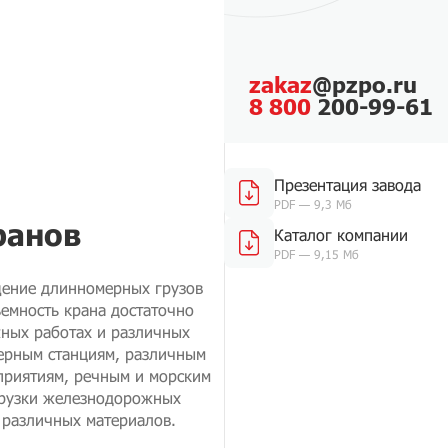
zakaz
@pzpo.ru
8 800
200-99-61
Презентация завода
PDF — 9,3 Мб
ранов
Каталог компании
PDF — 9,15 Мб
щение длинномерных грузов
ъемность крана достаточно
жных работах и различных
нерным станциям, различным
приятиям, речным и морским
огрузки железнодорожных
я различных материалов.