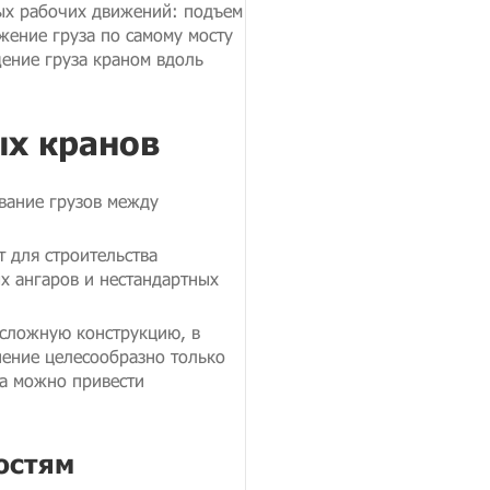
ых рабочих движений: подъем
жение груза по самому мосту
ение груза краном вдоль
х кранов
вание грузов между
 для строительства
х ангаров и нестандартных
сложную конструкцию, в
нение целесообразно только
ра можно привести
остям