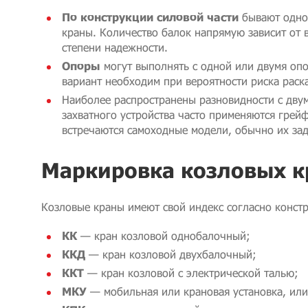
По конструкции силовой части
бывают одно
краны. Количество балок напрямую зависит от 
степени надежности.
Опоры
могут выполнять с одной или двумя опо
вариант необходим при вероятности риска раск
Наиболее распространены разновидности с двум
захватного устройства часто применяются грей
встречаются самоходные модели, обычно их зад
Маркировка козловых к
Козловые краны имеют свой индекс согласно конст
КК
— кран козловой однобалочный;
ККД
— кран козловой двухбалочный;
ККТ
— кран козловой с электрической талью;
МКУ
— мобильная или крановая установка, или