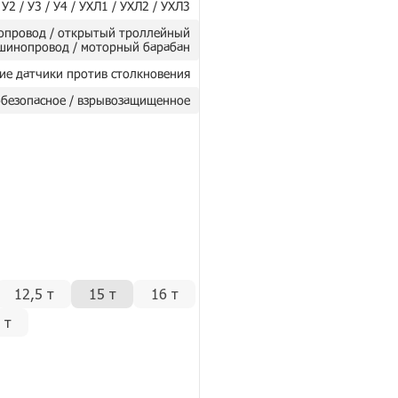
 У2 / У3 / У4 / УХЛ1 / УХЛ2 / УХЛ3
опровод / открытый троллейный
шинопровод / моторный барабан
ие датчики против столкновения
безопасное / взрывозащищенное
12,5 т
15 т
16 т
 т