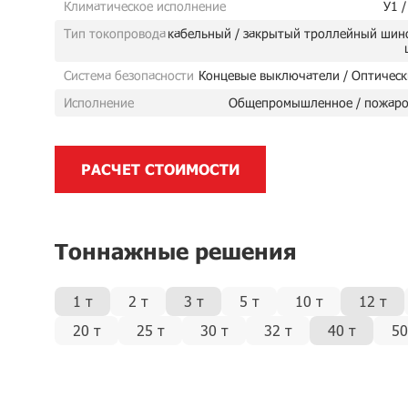
Климатическое исполнение
У1 /
Тип токопровода
кабельный / закрытый троллейный шин
Система безопасности
Концевые выключатели / Оптическ
Исполнение
Общепромышленное / пожаро
РАСЧЕТ СТОИМОСТИ
Тоннажные решения
1 т
2 т
3 т
5 т
10 т
12 т
20 т
25 т
30 т
32 т
40 т
50