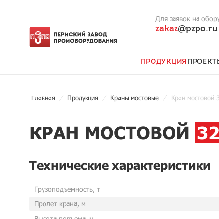
Для заявок на обор
zakaz
@pzpo.ru
ПРОДУКЦИЯ
ПРОЕКТ
Главная
Продукция
Краны мостовые
Кран мостовой 
КРАН МОСТОВОЙ
3
Технические характеристики
Грузоподъемность, т
Пролет крана, м
Высота подъема, м