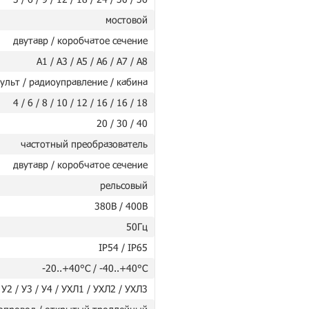
мостовой
двутавр / коробчатое сечение
А1 / А3 / А5 / А6 / А7 / А8
ульт / радиоуправление / кабина
4 / 6 / 8 / 10 / 12 / 16 / 16 / 18
20 / 30 / 40
частотный преобразователь
двутавр / коробчатое сечение
рельсовый
380В / 400В
50Гц
IP54 / IP65
-20..+40°C / -40..+40°C
 У2 / У3 / У4 / УХЛ1 / УХЛ2 / УХЛ3