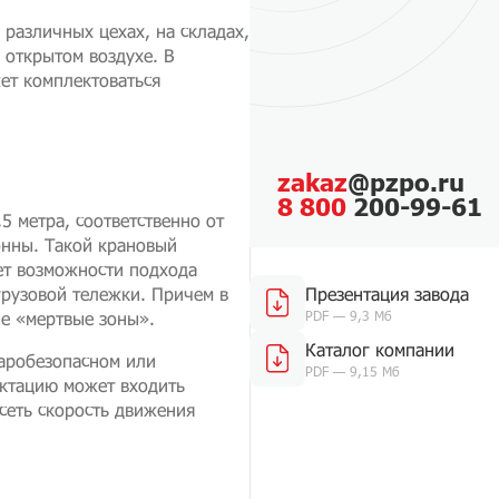
 различных цехах, на складах,
 открытом воздухе. В
ет комплектоваться
zakaz
@pzpo.ru
8 800
200-99-61
5 метра, соответственно от
тонны. Такой крановый
ет возможности подхода
грузовой тележки. Причем в
Презентация завода
ые «мертвые зоны».
PDF — 9,3 Мб
Каталог компании
жаробезопасном или
PDF — 9,15 Мб
ектацию может входить
исеть скорость движения