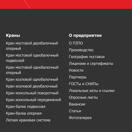
Краны
О предприятии
Кран мостовой двухбалочный
О ПЗПО
опорный
Производство
Кран мостовой однобалочный
География поставок
подвесной
Лицензии и сертификаты
Кран мостовой однобалочный
Новости
опорный
Партнеры
Кран козловой однобалочный
ГОСТы и СНИПы
Кран козловой двухбалочный
Локальные акты и ссылки
Кран консольный поворотный
Опросные листы
Кран консольный передвижной
Вакансии
Кран-балка подвесная
Статьи
Кран-балка опорная
Фотогалерея
Легкая крановая система