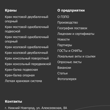
Краны
О предприятии
Кран мостовой двухбалочный
О ПЗПО
опорный
Производство
Кран мостовой однобалочный
География поставок
подвесной
Лицензии и сертификаты
Кран мостовой однобалочный
Новости
опорный
Партнеры
Кран козловой однобалочный
ГОСТы и СНИПы
Кран козловой двухбалочный
Локальные акты и ссылки
Кран консольный поворотный
Опросные листы
Кран консольный передвижной
Вакансии
Кран-балка подвесная
Статьи
Кран-балка опорная
Фотогалерея
Легкая крановая система
Контакты
г. Нижний Новгород, ул. Алексеевская, 8А