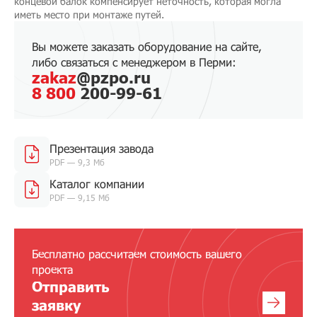
концевой балок компенсирует неточность, которая могла
иметь место при монтаже путей.
Вы можете заказать оборудование на сайте,
либо связаться с менеджером в Перми:
zakaz
@pzpo.ru
8 800
200-99-61
Презентация завода
PDF — 9,3 Мб
Каталог компании
PDF — 9,15 Мб
Бесплатно рассчитаем стоимость вашего
проекта
Отправить
заявку