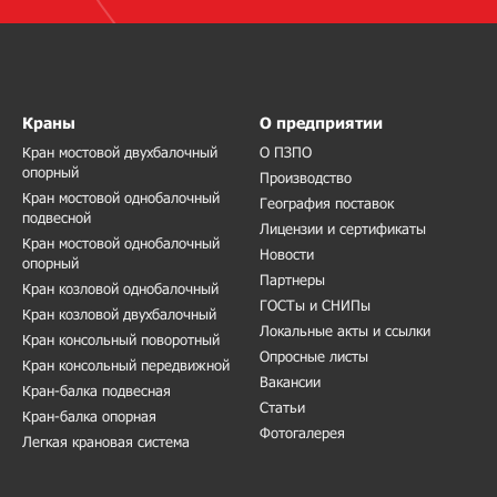
Краны
О предприятии
Кран мостовой двухбалочный
О ПЗПО
опорный
Производство
Кран мостовой однобалочный
География поставок
подвесной
Лицензии и сертификаты
Кран мостовой однобалочный
Новости
опорный
Партнеры
Кран козловой однобалочный
ГОСТы и СНИПы
Кран козловой двухбалочный
Локальные акты и ссылки
Кран консольный поворотный
Опросные листы
Кран консольный передвижной
Вакансии
Кран-балка подвесная
Статьи
Кран-балка опорная
Фотогалерея
Легкая крановая система