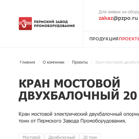
Для заявок на обор
zakaz
@pzpo.ru
ПРОДУКЦИЯ
ПРОЕКТ
Главная
О компании
Проекты
Кран мостовой двухбал
КРАН МОСТОВОЙ
ДВУХБАЛОЧНЫЙ 20
Кран мостовой электрический двухбалочный опорн
тонн от Пермского Завода Промоборудования.
Мостовой
Двухбалочный
20 тонн