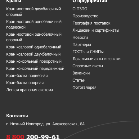
Краны
О предприятии
Кран мостовой двухбалочный
О ПЗПО
опорный
Производство
Кран мостовой однобалочный
География поставок
подвесной
Лицензии и сертификаты
Кран мостовой однобалочный
Новости
опорный
Партнеры
Кран козловой однобалочный
ГОСТы и СНИПы
Кран козловой двухбалочный
Локальные акты и ссылки
Кран консольный поворотный
Опросные листы
Кран консольный передвижной
Вакансии
Кран-балка подвесная
Статьи
Кран-балка опорная
Фотогалерея
Легкая крановая система
Контакты
г. Нижний Новгород, ул. Алексеевская, 8А
8 800
200-99-61